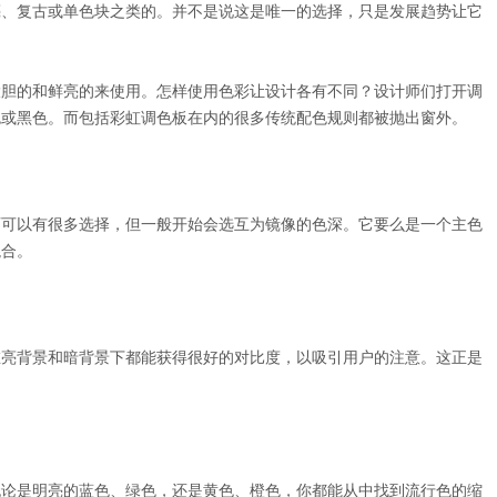
亮、复古或单色块之类的。并不是说这是唯一的选择，只是发展趋势让它
大胆的和鲜亮的来使用。怎样使用色彩让设计各有不同？设计师们打开调
色或黑色。而包括彩虹调色板在内的很多传统配色规则都被抛出窗外。
师可以有很多选择，但一般开始会选互为镜像的色深。它要么是一个主色
混合。
在亮背景和暗背景下都能获得很好的对比度，以吸引用户的注意。这正是
无论是明亮的蓝色、绿色，还是黄色、橙色，你都能从中找到流行色的缩