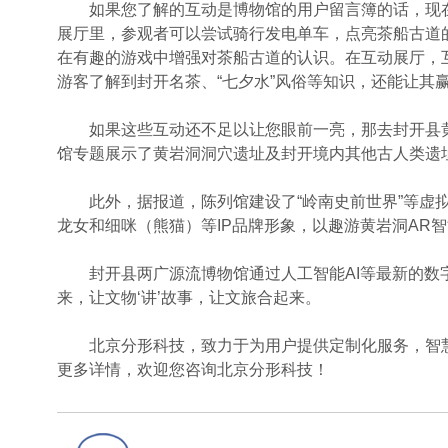
如果您了解的互动是博物馆的用户留言簿的话，现在
展厅里，参观者可以尝试骑行发电单车，点亮茶船古道
在有趣的游戏中增强对茶船古道的认识。在互动展厅，
游客了解到封开名茶、“七夕水”风俗等知识，还能让其
如果这些互动还不足以让您眼前一亮，那去封开县黄岩
馆专题展示了黄岩洞洞穴遗址及封开境内其他古人类遗
此外，据报道，陈列馆建设了“岭南史前世界”等虚拟
龙女和细咪（熊猫）等IP品牌形象，以趣游黄岩洞AR智
封开县两广源流博物馆通过人工智能AI等最新的数字
来，让文物‘讲’故事，让文旅合起来。
北京分形科技，致力于为用户提供定制化服务，智慧
更多详情，欢迎您咨询北京分形科技！