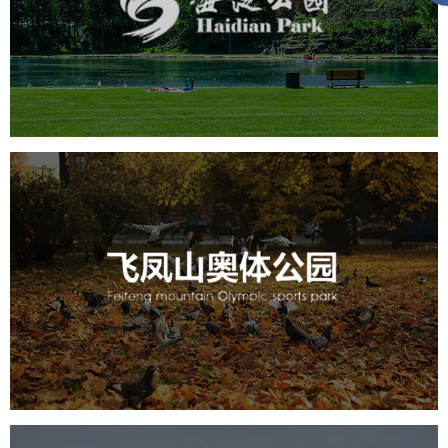
旅游休闲
公园
AI人工智能
智慧公园
智能步道
智能大数据平台
AR太极
智能语音亭
飞凤山奥体公园
旅游休闲
公园
AI人工智能
智慧公园
智慧体育公园
智能步道
智能大数据平台
AR太极
智能体测