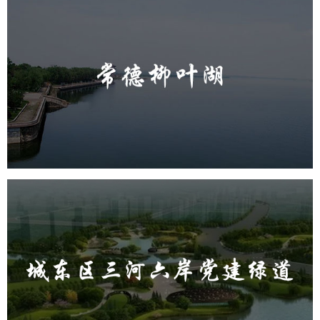
常德柳叶湖
旅游休闲
公园
AI人工智能
智慧公园
智能步道
智能大数据平台
城东区三河六岸党建绿道
旅游休闲
公园
AI人工智能
智慧公园
智能步道
AR太极
智能大数据平台