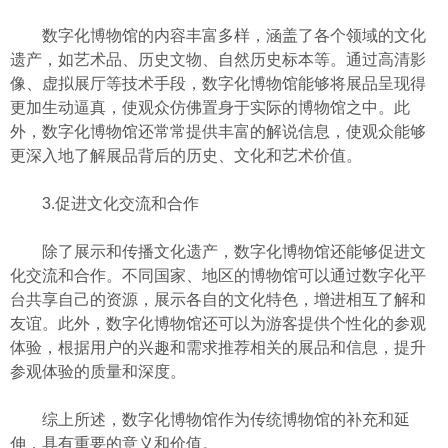
数字化博物馆的内容丰富多样，涵盖了各个领域的文化
遗产，如艺术品、历史文物、自然历史标本等。通过高清影
像、虚拟展厅等技术手段，数字化博物馆能够将展品呈现得
更加生动逼真，使观众仿佛置身于实际的博物馆之中。此
外，数字化博物馆还常常提供丰富的解说信息，使观众能够
更深入地了解展品背后的历史、文化和艺术价值。
3.促进文化交流和合作
除了展示和传播文化遗产，数字化博物馆还能够促进文
化交流和合作。不同国家、地区的博物馆可以通过数字化平
台共享自己的资源，展示各自的文化特色，增进相互了解和
友谊。此外，数字化博物馆还可以为游客提供个性化的参观
体验，根据用户的兴趣和需求推荐相关的展品和信息，提升
参观体验的质量和深度。
综上所述，数字化博物馆作为传统博物馆的补充和延
伸，具有重要的意义和价值。