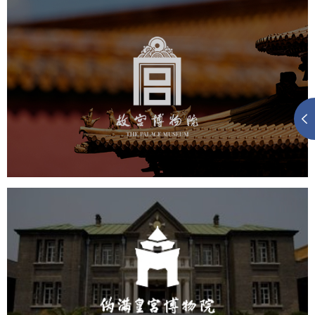
故宫博物院
文化艺术
博物馆
智慧博物馆
博物馆网站建设
景区网站建设
文创商城
万能专题
网站代运营
伪满皇宫博物院