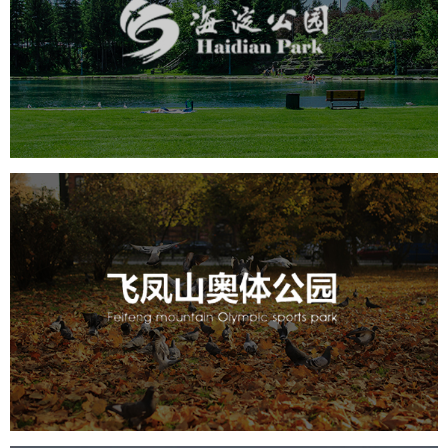
旅游休闲
公园
AI人工智能
智慧公园
智能步道
智能大数据平台
AR太极
智能语音亭
飞凤山奥体公园
旅游休闲
公园
AI人工智能
智慧公园
智慧体育公园
智能步道
智能大数据平台
AR太极
智能体测