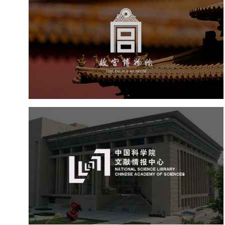
故宫博物院
文化艺术
博物馆
智慧博物馆
博物馆网站建设
景区网站建设
文创商城
万能专题
网站代运营
中国科学院文献情报中心
机构组织
网站建设
虚拟展厅
博物馆展厅设计
数字博物馆建设
展厅空间设计
北京展厅设计
产品展厅设计
企业展厅设计
公司展厅设计