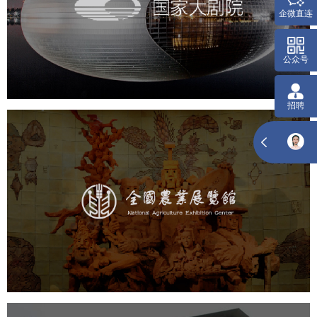
企
文化艺术
剧院
智慧展馆
展馆网站建设
公
农业展览馆
文化艺术
展馆网站建设
博物馆展厅设计
数字博物馆建设
展厅空间设计
企业展厅设计
公司展厅设计
北京展厅设计
产品展厅设计