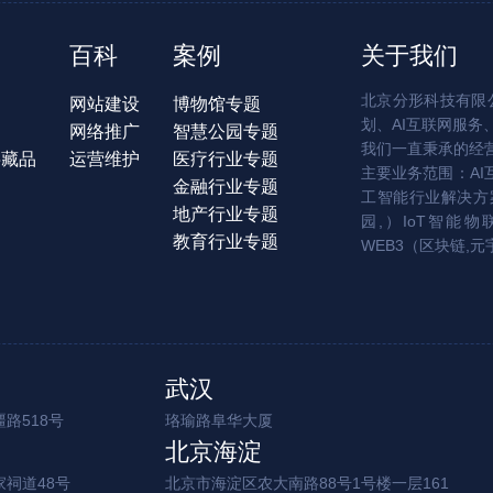
百科
案例
关于我们
北京分形科技有限公
网站建设
博物馆专题
划、AI互联网服务
网络推广
智慧公园专题
我们一直秉承的经
字藏品
运营维护
医疗行业专题
主要业务范围：AI
金融行业专题
工智能行业解决方案
地产行业专题
园,）IoT智能物
教育行业专题
WEB3（区块链,元
武汉
路518号
珞瑜路阜华大厦
北京海淀
家祠道48号
北京市海淀区农大南路88号1号楼一层161