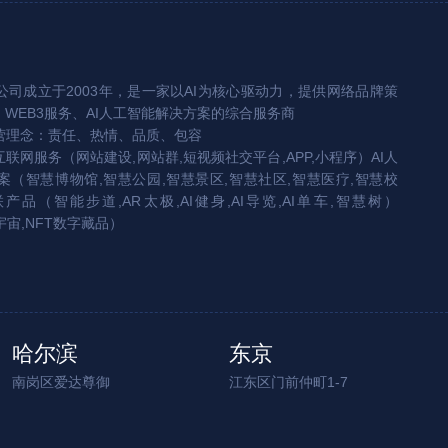
司成立于2003年，是一家以AI为核心驱动力，提供网络品牌策
、WEB3服务、AI人工智能解决方案的综合服务商
营理念：责任、热情、品质、包容
互联网服务（网站建设,网站群,短视频社交平台,APP,小程序）AI人
（智慧博物馆,智慧公园,智慧景区,智慧社区,智慧医疗,智慧校
联产品（智能步道,AR太极,AI健身,AI导览,AI单车,智慧树）
宇宙,NFT数字藏品）
哈尔滨
东京
南岗区爱达尊御
江东区门前仲町1-7