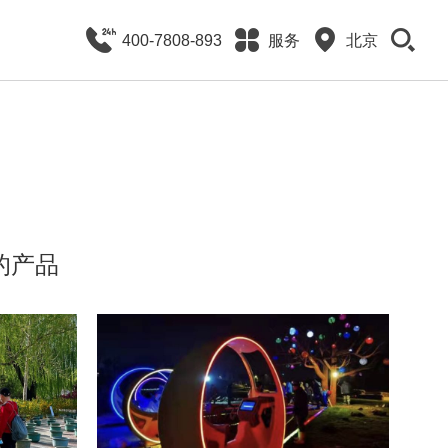
400-7808-893
服务
北京
的产品