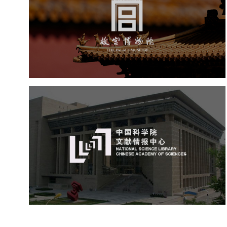
文化艺术
博物馆
智慧博物馆
博物馆网站建设
景区网站建设
文创商城
万能专题
网站代运营
中国科学院文献情报中心
机构组织
网站建设
虚拟展厅
博物馆展厅设计
数字博物馆建设
展厅空间设计
北京展厅设计
产品展厅设计
企业展厅设计
公司展厅设计