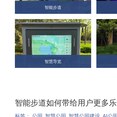
智能步道
智慧导览
智能步道如何带给用户更多乐
标签：
公园
智慧公园
智慧公园建设
AI公