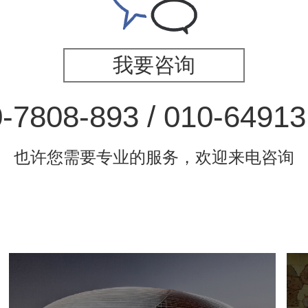
我要咨询
-7808-893 / 010-6491
也许您需要专业的服务，欢迎来电咨询
国家大剧院