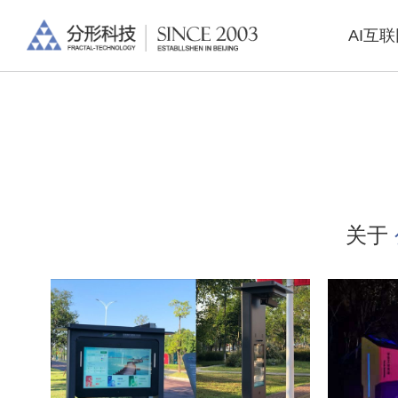
AI互
关于