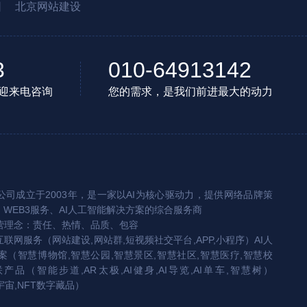
园
北京网站建设
3
010-64913142
迎来电咨询
您的需求，是我们前进最大的动力
司成立于2003年，是一家以AI为核心驱动力，提供网络品牌策
、WEB3服务、AI人工智能解决方案的综合服务商
营理念：责任、热情、品质、包容
互联网服务（网站建设,网站群,短视频社交平台,APP,小程序）AI人
（智慧博物馆,智慧公园,智慧景区,智慧社区,智慧医疗,智慧校
联产品（智能步道,AR太极,AI健身,AI导览,AI单车,智慧树）
宇宙,NFT数字藏品）