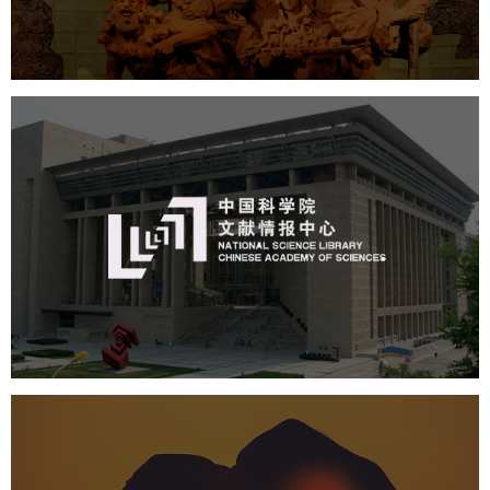
公司展厅设计
北京展厅设计
产品展厅设计
中国科学院文献情报中心
机构组织
网站建设
虚拟展厅
博物馆展厅设计
数字博物馆建设
展厅空间设计
北京展厅设计
产品展厅设计
企业展厅设计
公司展厅设计
中国人体器官捐献管理中心