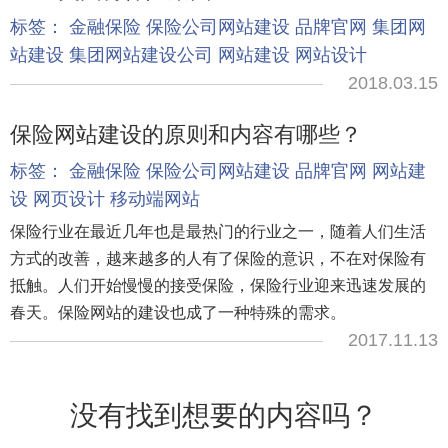
标签：
金融保险
保险公司网站建设
品牌官网
集团网
站建设
集团网站建设公司
网站建设
网站设计
2018.03.15
保险网站建设的原则和内容有哪些？
标签：
金融保险
保险公司网站建设
品牌官网
网站建
设
网页设计
移动端网站
保险行业在最近几年也是最热门的行业之一，随着人们生活
方式的改善，越来越多的人有了保险的意识，不在对保险有
抵触。人们开始慢慢的接受保险，保险行业迎来迅速发展的
春天。保险网站的建设也成了一种特殊的需求。
2017.11.13
没有找到想要的内容吗？