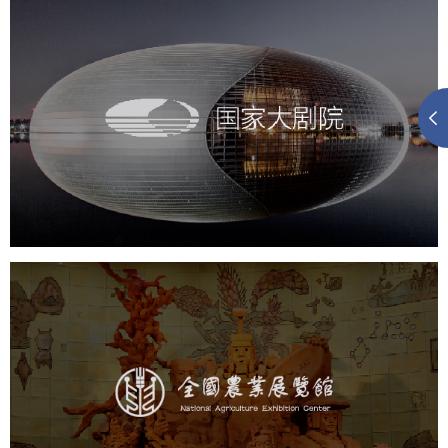
国家大剧院
文化艺术
剧院
智慧展馆
展馆网站建设
农业展览馆
文化艺术
展馆网站建设
博物馆展厅设计
数字博物馆建设
展厅空间设计
企业展厅设计