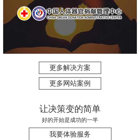
机构组织
国企
品牌官网
网站建设
网站设计
更多解决方案
更多网站案例
让决策变的简单
好的开始是成功的一半
我要体验服务