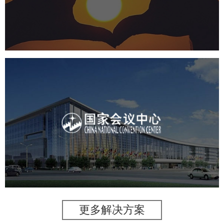
机构组织
国企
品牌官网
网站建设
网站设计
国家会议中心
服务行业
专业服务
网站建设
网站设计
更多解决方案