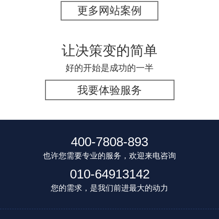
更多网站案例
让决策变的简单
好的开始是成功的一半
我要体验服务
400-7808-893
也许您需要专业的服务，欢迎来电咨询
010-64913142
您的需求，是我们前进最大的动力