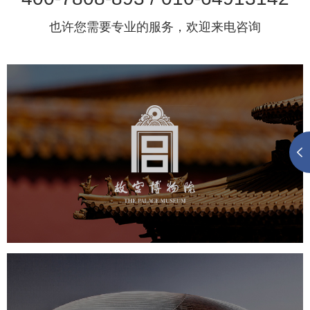
也许您需要专业的服务，欢迎来电咨询
故宫博物院
文化艺术
博物馆
智慧博物馆
博物馆网站建设
景区网站建设
文创商城
万能专题
网站代运营