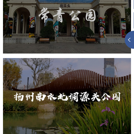
旅游休闲
智慧公园
智能步道
AR互动大屏
智慧公园综合管理系统
元宇宙定制开发
元宇宙建设
元宇宙平台建设
元宇宙系统搭建
元宇宙系统建设
扬州南水北调源头公园
智慧公园
AR太极
智能语音亭
智能大数据平台
元宇宙定制开发
元宇宙平台建设
元宇宙系统搭建
元宇宙系统建设
元宇宙建设