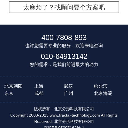
太麻烦了？找顾问要个方案吧
400-7808-893
也许您需要专业的服务，欢迎来电咨询
010-64913142
您的需求，是我们前进最大的动力
北京朝阳
上海
武汉
哈尔滨
东京
成都
广州
北京海淀
版权所有：北京分形科技有限公司
Copyright 2003-2023 www.fractal-technology.com All Rights
Reserved. 北京分形科技有限公司
京ICP备05007162号-1