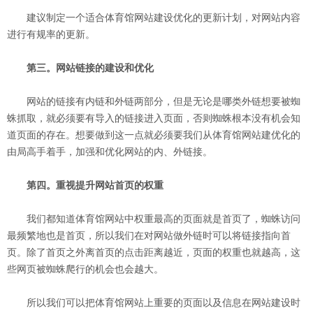
建议制定一个适合体育馆网站建设优化的更新计划，对网站内容
进行有规率的更新。
第三。网站链接的建设和优化
网站的链接有内链和外链两部分，但是无论是哪类外链想要被蜘
蛛抓取，就必须要有导入的链接进入页面，否则蜘蛛根本没有机会知
道页面的存在。想要做到这一点就必须要我们从体育馆网站建优化的
由局高手着手，加强和优化网站的内、外链接。
第四。重视提升网站首页的权重
我们都知道体育馆网站中权重最高的页面就是首页了，蜘蛛访问
最频繁地也是首页，所以我们在对网站做外链时可以将链接指向首
页。除了首页之外离首页的点击距离越近，页面的权重也就越高，这
些网页被蜘蛛爬行的机会也会越大。
所以我们可以把体育馆网站上重要的页面以及信息在网站建设时