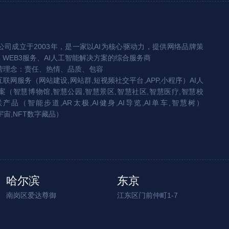
司成立于2003年，是一家以AI为核心驱动力，提供网络品牌策
、WEB3服务、AI人工智能解决方案的综合服务商
营理念：责任、热情、品质、包容
互联网服务（网站建设,网站群,短视频社交平台,APP,小程序）AI人
（智慧博物馆,智慧公园,智慧景区,智慧社区,智慧医疗,智慧校
联产品（智能步道,AR太极,AI健身,AI导览,AI单车,智慧树）
宇宙,NFT数字藏品）
哈尔滨
东京
南岗区爱达尊御
江东区门前仲町1-7