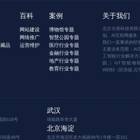
百科
案例
关于我们
北京分形科技有限公
网站建设
博物馆专题
划、AI互联网服务
网络推广
智慧公园专题
我们一直秉承的经
字藏品
运营维护
医疗行业专题
主要业务范围：AI
金融行业专题
工智能行业解决方案
地产行业专题
园,）IoT智能物
教育行业专题
WEB3（区块链,元
武汉
路518号
珞瑜路阜华大厦
北京海淀
家祠道48号
北京市海淀区农大南路88号1号楼一层161