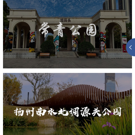
武汉常青公园
旅游休闲
智慧公园
智能步道
AR互动大屏
智慧公园综合管理系统
元宇宙定制开发
元宇宙建设
元宇宙平台建设
元宇宙系统搭建
元宇宙系统建设
扬州南水北调源头公园
智慧公园
AR太极
智能语音亭
智能大数据平台
元宇宙定制开发
元宇宙平台建设
元宇宙系统搭建