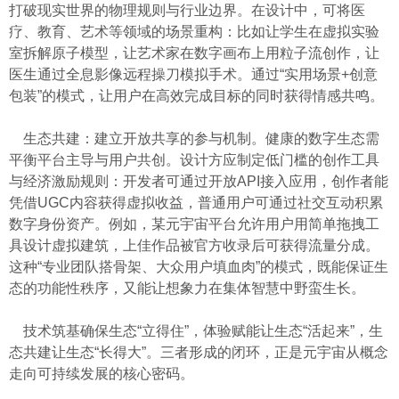
打破现实世界的物理规则与行业边界。在设计中，可将医
疗、教育、艺术等领域的场景重构：比如让学生在虚拟实验
室拆解原子模型，让艺术家在数字画布上用粒子流创作，让
医生通过全息影像远程操刀模拟手术。通过“实用场景+创意
包装”的模式，让用户在高效完成目标的同时获得情感共鸣。
生态共建：建立开放共享的参与机制。健康的数字生态需
平衡平台主导与用户共创。设计方应制定低门槛的创作工具
与经济激励规则：开发者可通过开放API接入应用，创作者能
凭借UGC内容获得虚拟收益，普通用户可通过社交互动积累
数字身份资产。例如，某元宇宙平台允许用户用简单拖拽工
具设计虚拟建筑，上佳作品被官方收录后可获得流量分成。
这种“专业团队搭骨架、大众用户填血肉”的模式，既能保证生
态的功能性秩序，又能让想象力在集体智慧中野蛮生长。
技术筑基确保生态“立得住”，体验赋能让生态“活起来”，生
态共建让生态“长得大”。三者形成的闭环，正是元宇宙从概念
走向可持续发展的核心密码。