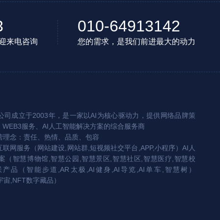
3
010-64913142
迎来电咨询
您的需求，是我们前进最大的动力
司成立于2003年，是一家以AI为核心驱动力，提供网络品牌策
、WEB3服务、AI人工智能解决方案的综合服务商
营理念：责任、热情、品质、包容
互联网服务（网站建设,网站群,短视频社交平台,APP,小程序）AI人
（智慧博物馆,智慧公园,智慧景区,智慧社区,智慧医疗,智慧校
联产品（智能步道,AR太极,AI健身,AI导览,AI单车,智慧树）
宇宙,NFT数字藏品）