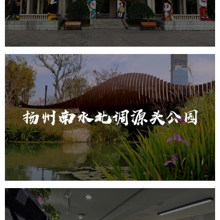
智慧公园综合管理系统
元宇宙定制开发
元宇宙建设
元宇宙平台建设
元宇宙系统搭建
元宇宙系统建设
扬州南水北调源头公园
智慧公园
AR太极
智能语音亭
智能大数据平台
元宇宙定制开发
元宇宙平台建设
元宇宙系统搭建
元宇宙系统建设
元宇宙建设
分形科技未来公园AR定向越野