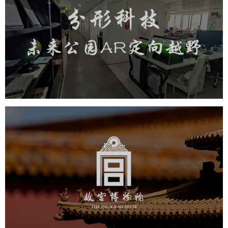
旅游休闲
小程序开发
AI人工智能技术
元宇宙定制开发
元宇宙网站建设
元宇宙平台建设
元宇宙系统搭建
元宇宙系统建设
元宇宙建设
故宫博物院
文化艺术
博物馆
智慧博物馆
博物馆网站建设
景区网站建设
文创商城
万能专题
网站代运营