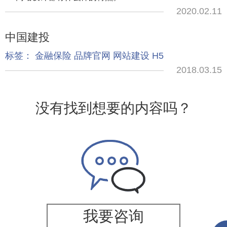
2020.02.11
中国建投
标签：
金融保险
品牌官网
网站建设
H5
2018.03.15
没有找到想要的内容吗？
我要咨询