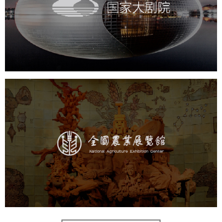
文化艺术
剧院
智慧展馆
展馆网站建设
农业展览馆
文化艺术
展馆网站建设
博物馆展厅设计
数字博物馆建设
展厅空间设计
企业展厅设计
公司展厅设计
北京展厅设计
产品展厅设计