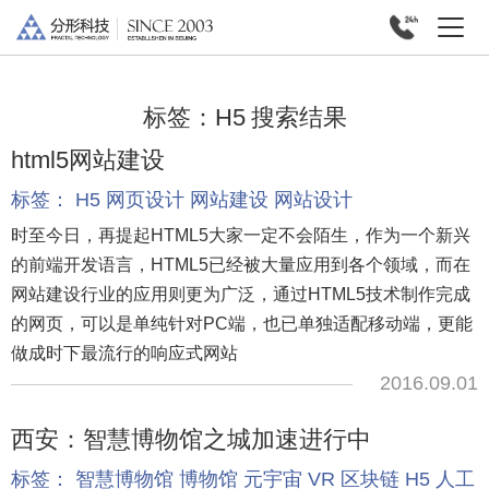
标签：
H5
搜索结果
html5网站建设
标签：
H5
网页设计
网站建设
网站设计
时至今日，再提起HTML5大家一定不会陌生，作为一个新兴
的前端开发语言，HTML5已经被大量应用到各个领域，而在
网站建设行业的应用则更为广泛，通过HTML5技术制作完成
的网页，可以是单纯针对PC端，也已单独适配移动端，更能
做成时下最流行的响应式网站
2016.09.01
西安：智慧博物馆之城加速进行中
标签：
智慧博物馆
博物馆
元宇宙
VR
区块链
H5
人工