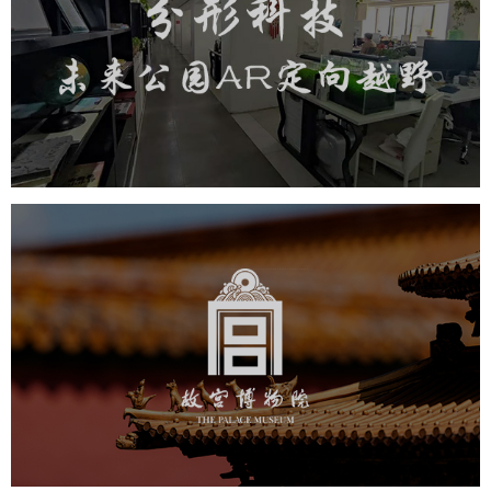
旅游休闲
小程序开发
AI人工智能技术
元宇宙定制开发
元宇宙网站建设
元宇宙平台建设
元宇宙系统搭建
元宇宙系统建设
元宇宙建设
故宫博物院
文化艺术
博物馆
智慧博物馆
博物馆网站建设
景区网站建设
文创商城
万能专题
网站代运营