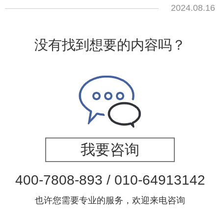
2024.08.16
没有找到想要的内容吗？
我要咨询
400-7808-893 / 010-64913142
也许您需要专业的服务，欢迎来电咨询