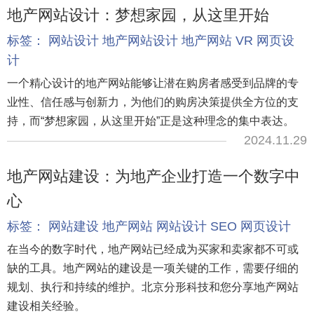
地产网站设计：梦想家园，从这里开始
标签：
网站设计
地产网站设计
地产网站
VR
网页设
计
一个精心设计的地产网站能够让潜在购房者感受到品牌的专
业性、信任感与创新力，为他们的购房决策提供全方位的支
持，而“梦想家园，从这里开始”正是这种理念的集中表达。
2024.11.29
地产网站建设：为地产企业打造一个数字中
心
标签：
网站建设
地产网站
网站设计
SEO
网页设计
在当今的数字时代，地产网站已经成为买家和卖家都不可或
缺的工具。地产网站的建设是一项关键的工作，需要仔细的
规划、执行和持续的维护。北京分形科技和您分享地产网站
建设相关经验。