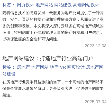
标签：
网页设计
地产网站
网站建设
高端网站设计
随着信息技术的飞速发展，云服务为地产公司提供了一种高
效、安全、灵活的数据存储和管理解决方案，从而促进了业
务的创新和发展。本文将深入探讨云服务在高端地产领域的
应用，特别侧重于存储和管理大量的房产数据和用户信息，
以确保数据的安全性和可访问性。
2023.12.08
地产网站建设：打造地产行业高端门户
标签：
房地产
地产网站
地产
VR
网页设计
房地产网
站建设
在房地产行业竞争日益激烈的当下，一个高端的地产网站不
仅是企业展示形象的窗口，更是吸引客户、促进销售的重要
渠道。
2025.07.04