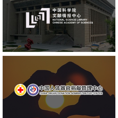
机构组织
网站建设
虚拟展厅
博物馆展厅设计
数字博物馆建设
展厅空间设计
北京展厅设计
产品展厅设计
企业展厅设计
公司展厅设计
中国人体器官捐献管理中心
机构组织
国企
品牌官网
网站建设
网站设计