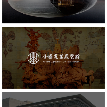
文化艺术
剧院
智慧展馆
展馆网站建设
农业展览馆
文化艺术
展馆网站建设
博物馆展厅设计
数字博物馆建设
展厅空间设计
企业展厅设计
公司展厅设计
北京展厅设计
产品展厅设计
中国科学院文献情报中心