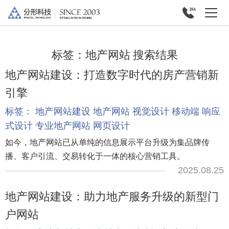
标签：
地产网站
搜索结果
地产网站建设：打造数字时代的房产营销新
引擎
标签：
地产网站建设
地产网站
视觉设计
移动端
响应
式设计
专业地产网站
网页设计
如今，地产网站已从单纯的信息展示平台升级为集品牌传
播、客户引流、交易转化于一体的核心营销工具。
2025.08.25
地产网站建设：助力地产服务升级的新型门
户网站