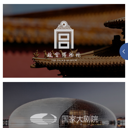
故宫博物院
文化艺术
博物馆
智慧博物馆
博物馆网站建设
景区网站建设
文创商城
万能专题
网站代运营
国家大剧院