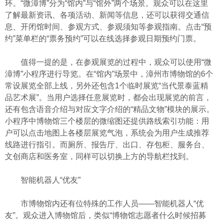
环。“微漳博”分为“馆内”与“馆外”两个场景。观众可以在这里
了解最新资讯、各项活动、新闻等信息，还可以获得交通信
息、开闭馆时间、参观方式、参观须知等参观指南。点击“预
约”菜单栏的“票务预约”可以在线选择参观日期预约门票。
值得一提的是，在参观展览的过程中，观众可以使用“微
漳博”小程序进行导览。在“馆内”场景中，漳州市博物馆的6个
常设展览全部上线，另外还包含1个临时展览“当代景泰蓝精
品艺术展”。当用户选择任意展览时，都会出现展览的前言，
还有包含语音介绍与对应文字介绍的“精品文物”模块的展示。
小程序中博物馆三个楼层的微缩图还提供路线索引功能：用
户可以点击地图上各楼层展览气泡，系统会为用户生成推荐
线路进行指引。而厕所、报告厅、出口、存包柜、服务台、
文创商店和医务室，同样可以切换上方的导航栏找到。
智能机器人“优友”
市博物馆内还有位特殊的工作人员——智能机器人“优
友”。观众进入博物馆后，类似“博物馆志愿者什么时候招募