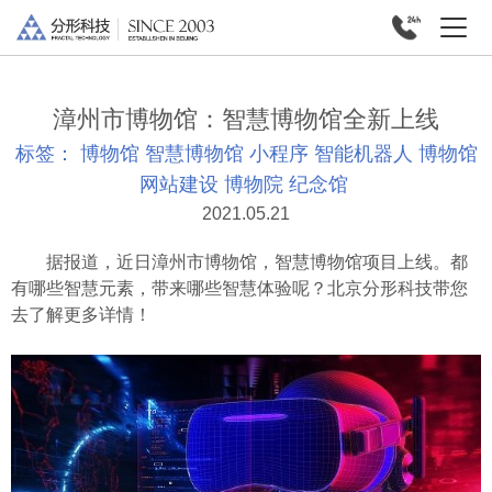
漳州市博物馆：智慧博物馆全新上线
标签：
博物馆
智慧博物馆
小程序
智能机器人
博物馆
网站建设
博物院
纪念馆
2021.05.21
据报道，近日漳州市博物馆，智慧博物馆项目上线。都
有哪些智慧元素，带来哪些智慧体验呢？北京分形科技带您
去了解更多详情！