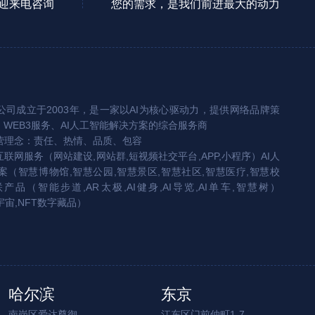
迎来电咨询
您的需求，是我们前进最大的动力
司成立于2003年，是一家以AI为核心驱动力，提供网络品牌策
、WEB3服务、AI人工智能解决方案的综合服务商
营理念：责任、热情、品质、包容
互联网服务（网站建设,网站群,短视频社交平台,APP,小程序）AI人
（智慧博物馆,智慧公园,智慧景区,智慧社区,智慧医疗,智慧校
联产品（智能步道,AR太极,AI健身,AI导览,AI单车,智慧树）
宇宙,NFT数字藏品）
哈尔滨
东京
南岗区爱达尊御
江东区门前仲町1-7