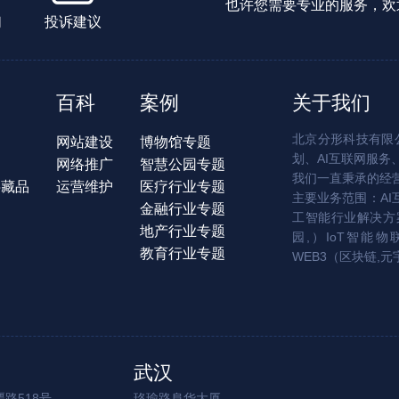
也许您需要专业的服务，欢
们
投诉建议
百科
案例
关于我们
北京分形科技有限公
网站建设
博物馆专题
划、AI互联网服务
网络推广
智慧公园专题
我们一直秉承的经
字藏品
运营维护
医疗行业专题
主要业务范围：AI
金融行业专题
工智能行业解决方案
地产行业专题
园,）IoT智能物
教育行业专题
WEB3（区块链,元
武汉
路518号
珞瑜路阜华大厦